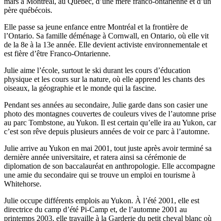
mars à Montréal, au Québec, d’une mère franco-ontarienne et d’un
père québécois.
Elle passe sa jeune enfance entre Montréal et la frontière de
l’Ontario. Sa famille déménage à Cornwall, en Ontario, où elle vit
de la 8e à la 13e année. Elle devient activiste environnementale et
est fière d’être Franco-Ontarienne.
Julie aime l’école, surtout le ski durant les cours d’éducation
physique et les cours sur la nature, où elle apprend les chants des
oiseaux, la géographie et le monde qui la fascine.
Pendant ses années au secondaire, Julie garde dans son casier une
photo des montagnes couvertes de couleurs vives de l’automne prise
au parc Tombstone, au Yukon. Il est certain qu’elle ira au Yukon, car
c’est son rêve depuis plusieurs années de voir ce parc à l’automne.
Julie arrive au Yukon en mai 2001, tout juste après avoir terminé sa
dernière année universitaire, et ratera ainsi sa cérémonie de
diplomation de son baccalauréat en anthropologie. Elle accompagne
une amie du secondaire qui se trouve un emploi en tourisme à
Whitehorse.
Julie occupe différents emplois au Yukon. À l’été 2001, elle est
directrice du camp d’été Pi-Camp et, de l’automne 2001 au
printemps 2003, elle travaille à la Garderie du petit cheval blanc où