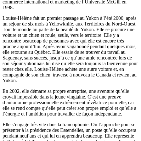
commerce international et marketing de l’Université McGill en
1998.
Louise-Hélène fait un premier passage au Yukon à l’été 2000, après
un séjour de six mois à Yellowknife, aux Territoires du Nord-Ouest.
Tout le monde lui parle de la beauté du Yukon. Elle se procure une
voiture et un chien et roule, seule, vers le territoire. Elle y a
rencontré beaucoup de personnes avec qui elle est encore très
proche aujourd’hui. Après avoir vagabondé pendant quelques mois,
elle retourne au Québec. Elle essaie de se trouver du travail au
Saguenay, sans succès, jusqu’à ce qu’une amie rencontrée lors de
son séjour yukonnais lui dise qu’elle sera toujours la bienvenue pour
rester chez elle. Louise-Hélène achète une autre voiture et, en
compagnie de son chien, traverse à nouveau le Canada et revient au
Yukon.
En 2002, elle démarre sa propre entreprise, une aventure qu’elle
croyait impossible dans la jeune vingtaine. C’est une preuve
d’autonomie professionnelle extrêmement révélatrice pour elle, car
elle se rend compte qu’elle peut créer son propre emploi et qu’elle a
l’énergie et l’ambition pour travailler de façon indépendante.
Elle s’engage très vite dans la francophonie. On l’approche pour se
présenter à la présidence des Essentielles, un poste qu’elle occupera
pendant neuf ans et qui lui en apprendra beaucoup. Elle représente