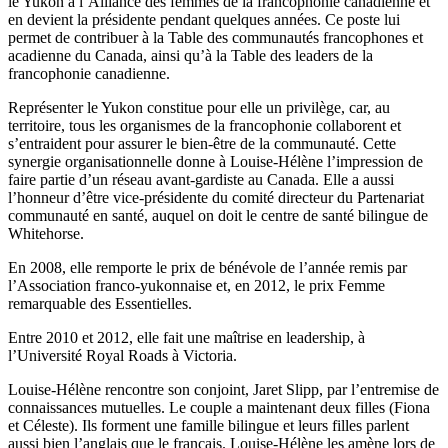
le Yukon à l’Alliance des femmes de la francophonie canadienne et
en devient la présidente pendant quelques années. Ce poste lui
permet de contribuer à la Table des communautés francophones et
acadienne du Canada, ainsi qu’à la Table des leaders de la
francophonie canadienne.
Représenter le Yukon constitue pour elle un privilège, car, au
territoire, tous les organismes de la francophonie collaborent et
s’entraident pour assurer le bien-être de la communauté. Cette
synergie organisationnelle donne à Louise-Hélène l’impression de
faire partie d’un réseau avant-gardiste au Canada. Elle a aussi
l’honneur d’être vice-présidente du comité directeur du Partenariat
communauté en santé, auquel on doit le centre de santé bilingue de
Whitehorse.
En 2008, elle remporte le prix de bénévole de l’année remis par
l’Association franco-yukonnaise et, en 2012, le prix Femme
remarquable des Essentielles.
Entre 2010 et 2012, elle fait une maîtrise en leadership, à
l’Université Royal Roads à Victoria.
Louise-Hélène rencontre son conjoint, Jaret Slipp, par l’entremise de
connaissances mutuelles. Le couple a maintenant deux filles (Fiona
et Céleste). Ils forment une famille bilingue et leurs filles parlent
aussi bien l’anglais que le français. Louise-Hélène les amène lors de